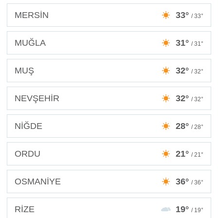
MERSİN
33°
/ 33°
MUĞLA
31°
/ 31°
MUŞ
32°
/ 32°
NEVŞEHİR
32°
/ 32°
NİĞDE
28°
/ 28°
ORDU
21°
/ 21°
OSMANİYE
36°
/ 36°
RİZE
19°
/ 19°