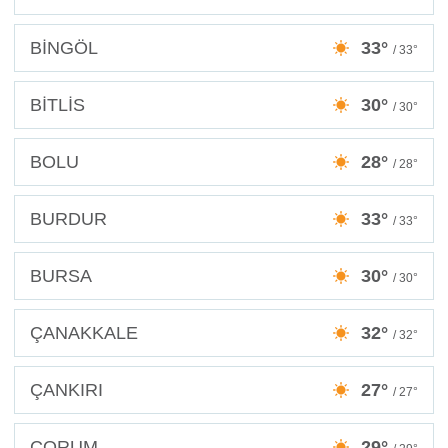
BİNGÖL
33°
/ 33°
BİTLİS
30°
/ 30°
BOLU
28°
/ 28°
BURDUR
33°
/ 33°
BURSA
30°
/ 30°
ÇANAKKALE
32°
/ 32°
ÇANKIRI
27°
/ 27°
ÇORUM
29°