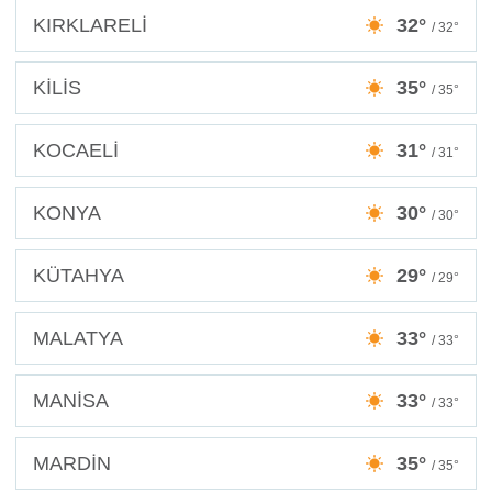
KIRKLARELİ
32°
/ 32°
KİLİS
35°
/ 35°
KOCAELİ
31°
/ 31°
KONYA
30°
/ 30°
KÜTAHYA
29°
/ 29°
MALATYA
33°
/ 33°
MANİSA
33°
/ 33°
MARDİN
35°
/ 35°