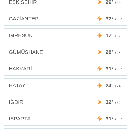
ESKİŞEHİR
29°
/ 29°
GAZİANTEP
37°
/ 35°
GİRESUN
17°
/ 17°
GÜMÜŞHANE
28°
/ 28°
HAKKARİ
31°
/ 31°
HATAY
24°
/ 24°
IĞDIR
32°
/ 32°
ISPARTA
31°
/ 31°