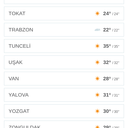
TOKAT
24°
/ 24°
TRABZON
22°
/ 22°
TUNCELİ
35°
/ 35°
UŞAK
32°
/ 32°
VAN
28°
/ 28°
YALOVA
31°
/ 31°
YOZGAT
30°
/ 30°
ZONGULDAK
29°
/ 29°