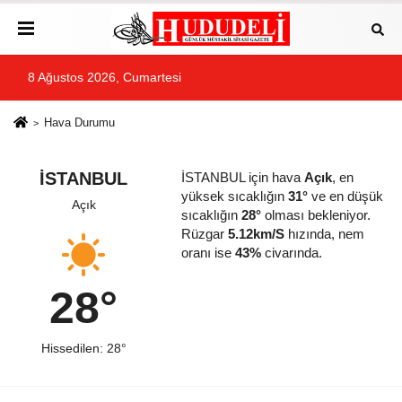
8 Ağustos 2026, Cumartesi
Hava Durumu
İSTANBUL
İSTANBUL için hava
Açık
, en
yüksek sıcaklığın
31°
ve en düşük
Açık
sıcaklığın
28°
olması bekleniyor.
Rüzgar
5.12km/S
hızında, nem
oranı ise
43%
civarında.
28°
Hissedilen: 28°