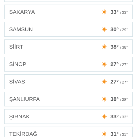
SAKARYA
33°
/ 33°
SAMSUN
30°
/ 29°
SİİRT
38°
/ 38°
SİNOP
27°
/ 27°
SİVAS
27°
/ 27°
ŞANLIURFA
38°
/ 38°
ŞIRNAK
33°
/ 33°
TEKİRDAĞ
31°
/ 31°