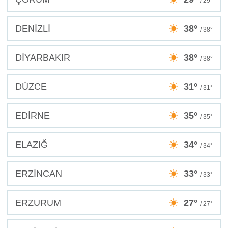
/ 29°
DENİZLİ
38°
/ 38°
DİYARBAKIR
38°
/ 38°
DÜZCE
31°
/ 31°
EDİRNE
35°
/ 35°
ELAZIĞ
34°
/ 34°
ERZİNCAN
33°
/ 33°
ERZURUM
27°
/ 27°