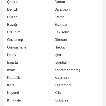
Çankırı
Çorum
Denizli
Diyarbakır
Düzce
Edirne
Elazığ
Erzincan
Erzurum
Eskişehir
Gaziantep
Giresun
Gümüşhane
Hakkari
Hatay
Iğdır
Isparta
İstanbul
İzmir
Kahramanmaraş
Karabük
Karaman
Kars
Kastamonu
Kayseri
Kilis
Kırıkkale
Kırklareli