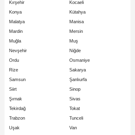
Kırşehir
Kocaeli
Konya
Kütahya
Malatya
Manisa
Mardin
Mersin
Muğla
Muş
Nevşehir
Niğde
Ordu
Osmaniye
Rize
Sakarya
Samsun
Şanlıurfa
Siirt
Sinop
Şırnak
Sivas
Tekirdağ
Tokat
Trabzon
Tunceli
Uşak
Van