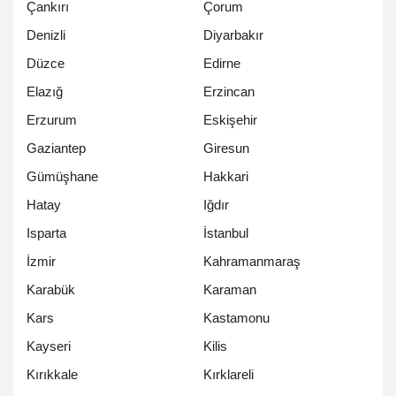
Çankırı
Çorum
Denizli
Diyarbakır
Düzce
Edirne
Elazığ
Erzincan
Erzurum
Eskişehir
Gaziantep
Giresun
Gümüşhane
Hakkari
Hatay
Iğdır
Isparta
İstanbul
İzmir
Kahramanmaraş
Karabük
Karaman
Kars
Kastamonu
Kayseri
Kilis
Kırıkkale
Kırklareli