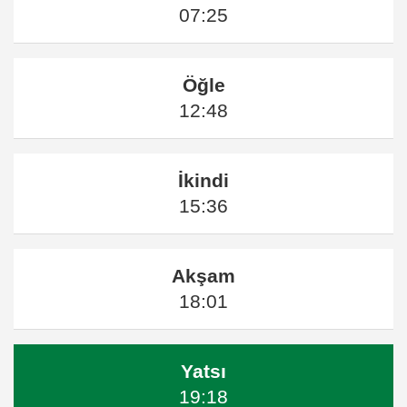
07:25
Öğle
12:48
İkindi
15:36
Akşam
18:01
Yatsı
19:18