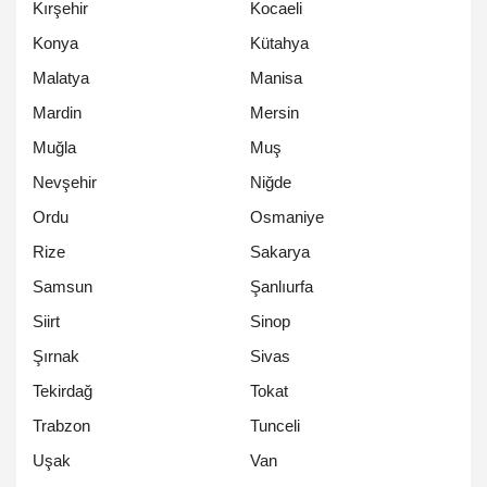
Kırşehir
Kocaeli
Konya
Kütahya
Malatya
Manisa
Mardin
Mersin
Muğla
Muş
Nevşehir
Niğde
Ordu
Osmaniye
Rize
Sakarya
Samsun
Şanlıurfa
Siirt
Sinop
Şırnak
Sivas
Tekirdağ
Tokat
Trabzon
Tunceli
Uşak
Van