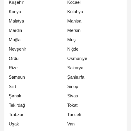
Kırşehir
Kocaeli
Konya
Kütahya
Malatya
Manisa
Mardin
Mersin
Muğla
Muş
Nevşehir
Niğde
Ordu
Osmaniye
Rize
Sakarya
Samsun
Şanlıurfa
Siirt
Sinop
Şırnak
Sivas
Tekirdağ
Tokat
Trabzon
Tunceli
Uşak
Van