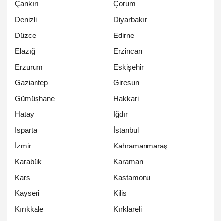
Çankırı
Çorum
Denizli
Diyarbakır
Düzce
Edirne
Elazığ
Erzincan
Erzurum
Eskişehir
Gaziantep
Giresun
Gümüşhane
Hakkari
Hatay
Iğdır
Isparta
İstanbul
İzmir
Kahramanmaraş
Karabük
Karaman
Kars
Kastamonu
Kayseri
Kilis
Kırıkkale
Kırklareli