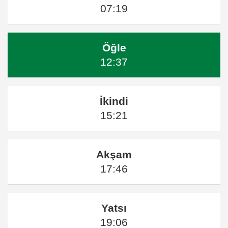
07:19
Öğle
12:37
İkindi
15:21
Akşam
17:46
Yatsı
19:06