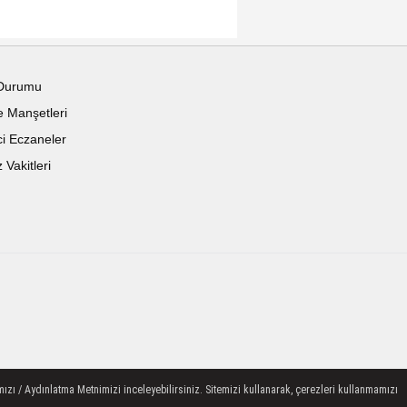
Durumu
 Manşetleri
i Eczaneler
Vakitleri
ızı / Aydınlatma Metnimizi inceleyebilirsiniz. Sitemizi kullanarak, çerezleri kullanmamızı