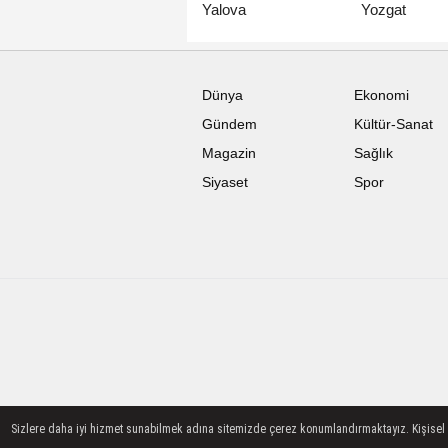
Yalova
Yozgat
Dünya
Ekonomi
Gündem
Kültür-Sanat
Magazin
Sağlık
Siyaset
Spor
Sizlere daha iyi hizmet sunabilmek adına sitemizde çerez konumlandırmaktayız. Kişisel ver