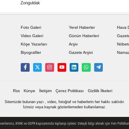
Zonguldak
Foto Galeri
Yerel Haberler
Hava 
Video Galeri
Günün Haberleri
Gazete
Köşe Yazarları
Arşiv
Nöbetc
Biyografiler
Gazete Arşivi
Namaz 
Rss
Künye
İletişim
Çerez Politikası
Gizlilik İlkeleri
Sitemizde bulunan yazı , video, fotoğraf ve haberlerin her hakkı saklıdır.
İzinsiz veya kaynak gösterilemeden kullanılamaz.
Yazılım: Tumeva Bilişim
ileriniz, KVKK ve GDPR kapsamında toplanıp işlenir. Detaylı bilgi almak için Veri Politikam