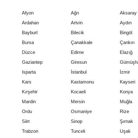
Afyon
Ağrı
Aksaray
Ardahan
Artvin
Aydın
Bayburt
Bilecik
Bingöl
Bursa
Çanakkale
Çankırı
Düzce
Edirne
Elazığ
Gaziantep
Giresun
Gümüşh
Isparta
İstanbul
İzmir
Kars
Kastamonu
Kayseri
Kırşehir
Kocaeli
Konya
Mardin
Mersin
Muğla
Ordu
Osmaniye
Rize
Siirt
Sinop
Şırnak
Trabzon
Tunceli
Uşak