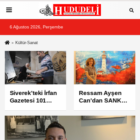
6 Ağustos 2026, Perşembe
Kültür-Sanat
Siverek'teki İrfan
Ressam Ayşen
Gazetesi 101
Can'dan SANKO
yaşında!
Sanat
Galerisi’nde sergi