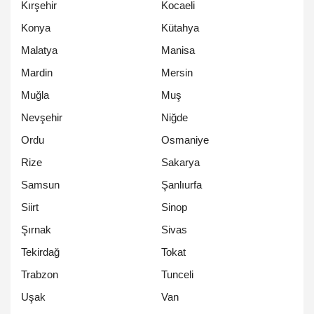
Kırşehir
Kocaeli
Konya
Kütahya
Malatya
Manisa
Mardin
Mersin
Muğla
Muş
Nevşehir
Niğde
Ordu
Osmaniye
Rize
Sakarya
Samsun
Şanlıurfa
Siirt
Sinop
Şırnak
Sivas
Tekirdağ
Tokat
Trabzon
Tunceli
Uşak
Van