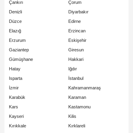
Çankırı
Çorum
Denizli
Diyarbakır
Düzce
Edirne
Elazığ
Erzincan
Erzurum
Eskişehir
Gaziantep
Giresun
Gümüşhane
Hakkari
Hatay
Iğdır
Isparta
İstanbul
İzmir
Kahramanmaraş
Karabük
Karaman
Kars
Kastamonu
Kayseri
Kilis
Kırıkkale
Kırklareli