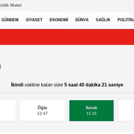
izlilik İlkeleri
GÜNDEM
SIYASET
EKONOMI
DÜNYA
SAĞLIK
POLITIK
i
İkindi
vaktine kalan süre
5 saat 40 dakika 21 saniye
Öğle
İkindi
12:47
15:31