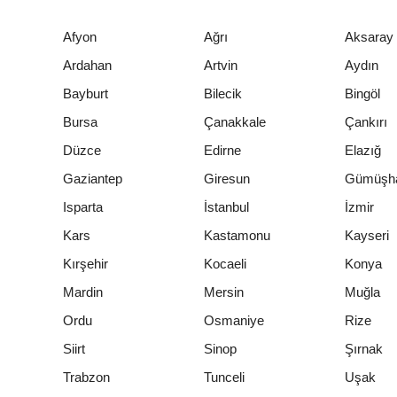
Afyon
Ağrı
Aksaray
Ardahan
Artvin
Aydın
Bayburt
Bilecik
Bingöl
Bursa
Çanakkale
Çankırı
Düzce
Edirne
Elazığ
Gaziantep
Giresun
Gümüşh
Isparta
İstanbul
İzmir
Kars
Kastamonu
Kayseri
Kırşehir
Kocaeli
Konya
Mardin
Mersin
Muğla
Ordu
Osmaniye
Rize
Siirt
Sinop
Şırnak
Trabzon
Tunceli
Uşak