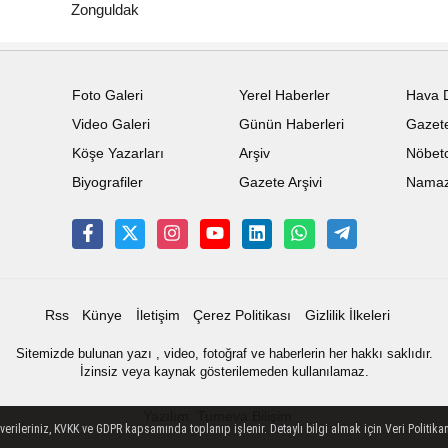
Zonguldak
Foto Galeri
Yerel Haberler
Hava 
Video Galeri
Günün Haberleri
Gazete
Köşe Yazarları
Arşiv
Nöbetc
Biyografiler
Gazete Arşivi
Namaz 
Rss
Künye
İletişim
Çerez Politikası
Gizlilik İlkeleri
Sitemizde bulunan yazı , video, fotoğraf ve haberlerin her hakkı saklıdır.
İzinsiz veya kaynak gösterilemeden kullanılamaz.
Yazılım: Tumeva Bilişim
ileriniz, KVKK ve GDPR kapsamında toplanıp işlenir. Detaylı bilgi almak için Veri Politikam