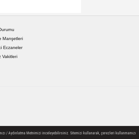
Durumu
 Manşetleri
i Eczaneler
Vakitleri
ızı / Aydınlatma Metnimizi inceleyebilirsiniz. Sitemizi kullanarak, çerezleri kullanmamızı