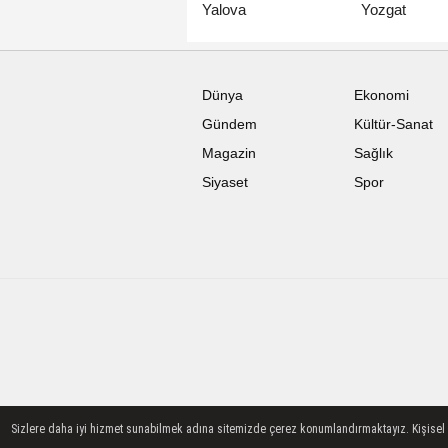
Yalova
Yozgat
Dünya
Ekonomi
Gündem
Kültür-Sanat
Magazin
Sağlık
Siyaset
Spor
Sizlere daha iyi hizmet sunabilmek adına sitemizde çerez konumlandırmaktayız. Kişisel ver