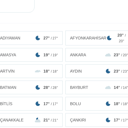
20°
/
ADIYAMAN
27°
AFYONKARAHİSAR
/ 27°
20°
AMASYA
19°
ANKARA
23°
/ 19°
/ 20
ARTVİN
18°
AYDIN
23°
/ 18°
/ 23
BATMAN
28°
BAYBURT
14°
/ 28°
/ 14
BİTLİS
17°
BOLU
18°
/ 17°
/ 18
ÇANAKKALE
21°
ÇANKIRI
17°
/ 21°
/ 17