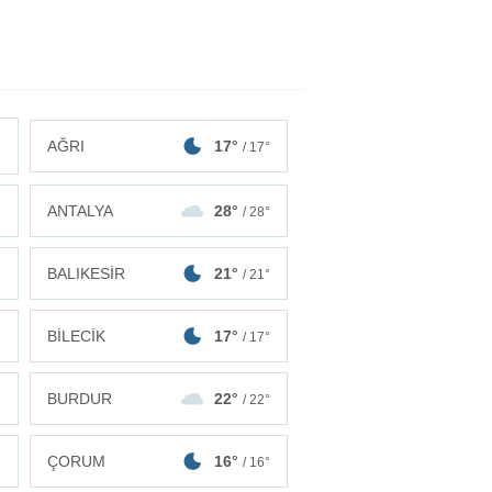
AĞRI
17°
/ 17°
ANTALYA
28°
°
/ 28°
BALIKESİR
21°
°
/ 21°
BİLECİK
17°
°
/ 17°
BURDUR
22°
°
/ 22°
ÇORUM
16°
°
/ 16°