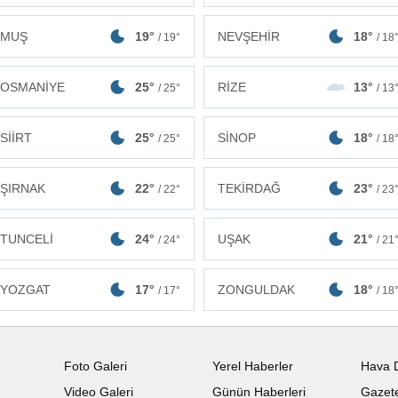
MUŞ
19°
NEVŞEHİR
18°
/ 19°
/ 18
OSMANİYE
25°
RİZE
13°
/ 25°
/ 13
SİİRT
25°
SİNOP
18°
/ 25°
/ 18
ŞIRNAK
22°
TEKİRDAĞ
23°
/ 22°
/ 23
TUNCELİ
24°
UŞAK
21°
/ 24°
/ 21
ZONGULDAK
18°
YOZGAT
17°
/ 18
/ 17°
Foto Galeri
Yerel Haberler
Hava 
Video Galeri
Günün Haberleri
Gazete