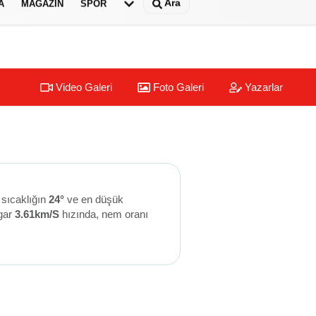
Ara
A
MAGAZIN
SPOR
Video Galeri
Foto Galeri
Yazarlar
 sıcaklığın
24°
ve en düşük
gar
3.61km/S
hızında, nem oranı