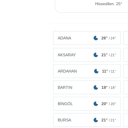
Hissedilen: 25°
ADANA
26°
/ 24°
AKSARAY
21°
/ 21°
ARDAHAN
11°
/ 11°
BARTIN
18°
/ 18°
BİNGÖL
20°
/ 20°
BURSA
21°
/ 21°