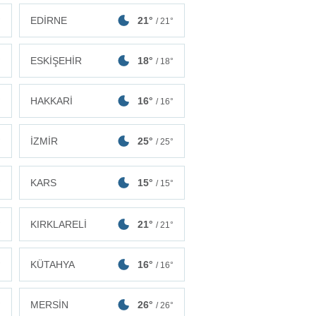
EDİRNE
21°
°
/ 21°
ESKİŞEHİR
18°
°
/ 18°
HAKKARİ
16°
°
/ 16°
İZMİR
25°
°
/ 25°
KARS
15°
°
/ 15°
KIRKLARELİ
21°
°
/ 21°
KÜTAHYA
16°
°
/ 16°
MERSİN
26°
°
/ 26°