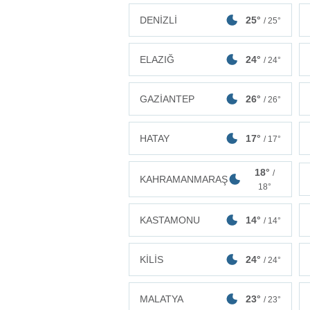
DENİZLİ
25°
/ 25°
ELAZIĞ
24°
/ 24°
GAZİANTEP
26°
/ 26°
HATAY
17°
/ 17°
18°
/
KAHRAMANMARAŞ
18°
KASTAMONU
14°
/ 14°
KİLİS
24°
/ 24°
MALATYA
23°
/ 23°