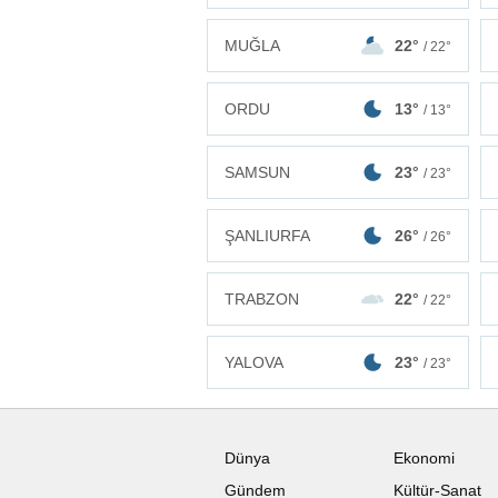
MUĞLA
22°
/ 22°
ORDU
13°
/ 13°
SAMSUN
23°
/ 23°
ŞANLIURFA
26°
/ 26°
TRABZON
22°
/ 22°
YALOVA
23°
/ 23°
Dünya
Ekonomi
Gündem
Kültür-Sanat