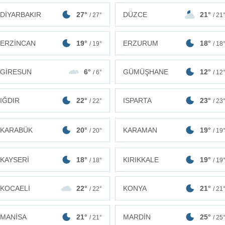
DİYARBAKIR
27°
DÜZCE
21°
/ 27°
/ 21
ERZİNCAN
19°
ERZURUM
18°
/ 19°
/ 18
GİRESUN
6°
GÜMÜŞHANE
12°
/ 6°
/ 12
IĞDIR
22°
ISPARTA
23°
/ 22°
/ 23
KARABÜK
20°
KARAMAN
19°
/ 20°
/ 19
KAYSERİ
18°
KIRIKKALE
19°
/ 18°
/ 19
KOCAELİ
22°
KONYA
21°
/ 22°
/ 21
MANİSA
21°
MARDİN
25°
/ 21°
/ 25