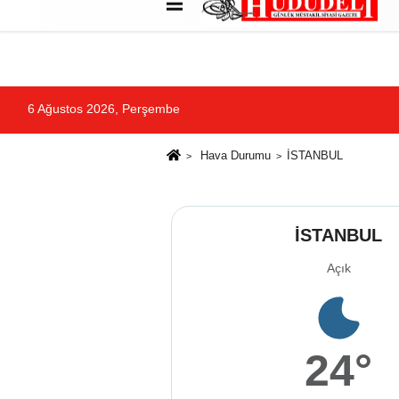
Künye
İletişim
Çerez Politikası
G
6 Ağustos 2026, Perşembe
Hava Durumu
İSTANBUL
İSTANBUL
Açık
24°