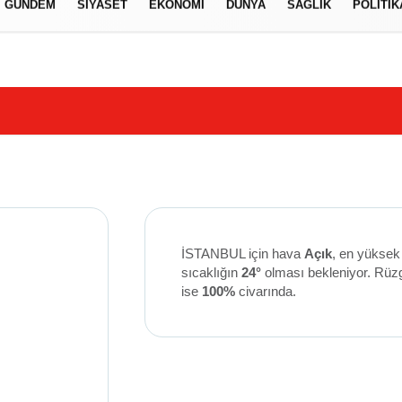
GÜNDEM
SIYASET
EKONOMI
DÜNYA
SAĞLIK
POLITIK
izlilik İlkeleri
İSTANBUL için hava
Açık
, en yüksek
sıcaklığın
24°
olması bekleniyor. Rüz
ise
100%
civarında.