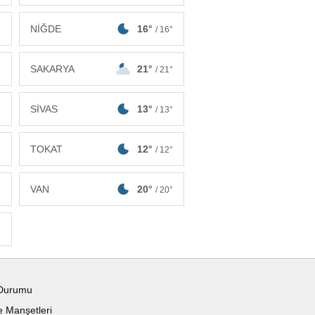
NİĞDE
16°
°
/ 16°
SAKARYA
21°
°
/ 21°
SİVAS
13°
°
/ 13°
TOKAT
12°
°
/ 12°
VAN
20°
°
/ 20°
°
Durumu
 Manşetleri