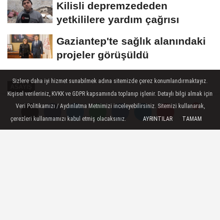
Kilisli depremzededen
yetkililere yardım çağrısı
Gaziantep'te sağlık alanındaki
projeler görüşüldü
Sizlere daha iyi hizmet sunabilmek adına sitemizde çerez konumlandırmaktayız.
ASAYIŞ
Kişisel verileriniz, KVKK ve GDPR kapsamında toplanıp işlenir. Detaylı bilgi almak için
Yayınlanma: 02 Ocak 2025 - 17:51
Veri Politikamızı / Aydınlatma Metnimizi inceleyebilirsiniz. Sitemizi kullanarak,
çerezleri kullanmamızı kabul etmiş olacaksınız.
AYRINTILAR
TAMAM
Yorumlar
Yorumlar
Gaziantep'te jandarmadan hırsızlık
şüphelilerine operasyon: 35
tutuklama
Gaziantep İl Jandarma Komutanlığı ekipleri
tarafından hırsızlık şüphelilerine yönelik
düzenlenen operasyonlarda 52 şahıs