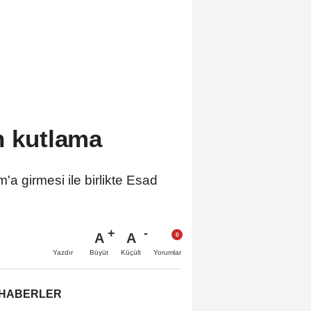
n kutlama
'a girmesi ile birlikte Esad
A
A
Büyüt
Küçült
Yazdır
Yorumlar
 HABERLER