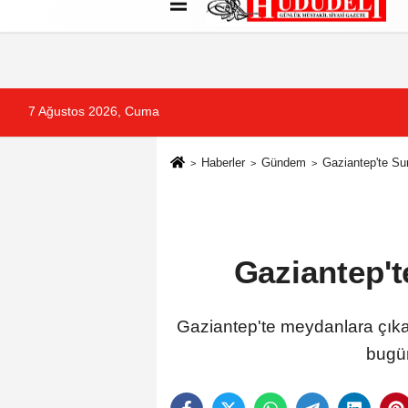
Künye
İletişim
Çerez Politikası
G
7 Ağustos 2026, Cuma
Haberler
Gündem
Gaziantep'te Sur
Gaziantep't
Gaziantep'te meydanlara çıkan 
bugün