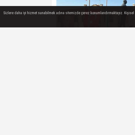
Sizlere daha iyi hizmet sunabilmek adına sitemizde çerez konumlandırmaktayız. Kişisel ver
Kilis
’te kent meydanında toplanan
Su
çöküşünü kutladı. Esed rejimini eleşti
merkezinde konvoy yaptı. Suriye’dek