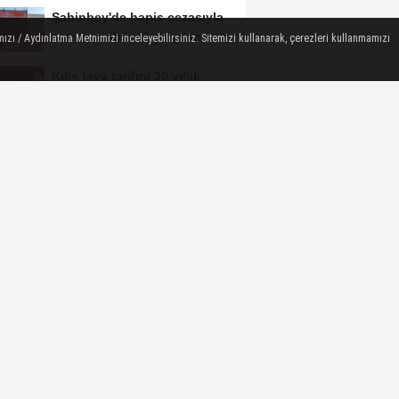
Şahinbey'de hapis cezasıyla
aranan hükümlü yakalandı
ızı / Aydınlatma Metnimizi inceleyebilirsiniz. Sitemizi kullanarak, çerezleri kullanmamızı
Kilis tava tarifini 30 yıllık
ustası anlattı
Kilis’te "Motosiklet Tarihi
Evi" hizmete sunuldu
Kilisli depremzededen
yetkililere yardım çağrısı
Gaziantep'te sağlık
alanındaki projeler görüşüldü