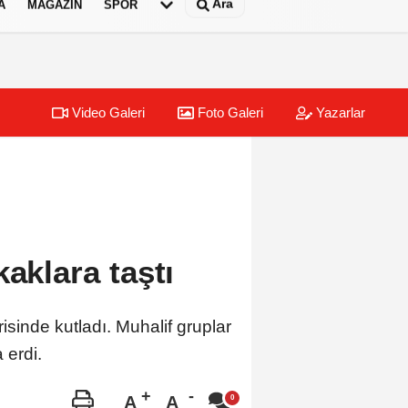
Ara
A
MAGAZIN
SPOR
Video Galeri
Foto Galeri
Yazarlar
aklara taştı
isinde kutladı. Muhalif gruplar
 erdi.
A
A