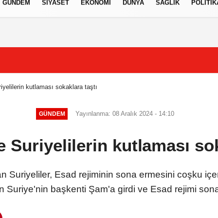
GÜNDEM
SIYASET
EKONOMI
DÜNYA
SAĞLIK
POLITIK
izlilik İlkeleri
iyelilerin kutlaması sokaklara taştı
Yayınlanma: 08 Aralık 2024 - 14:10
GÜNDEM
e Suriyelilerin kutlaması sok
Suriyeliler, Esad rejiminin sona ermesini coşku içer
 Suriye'nin başkenti Şam'a girdi ve Esad rejimi sona