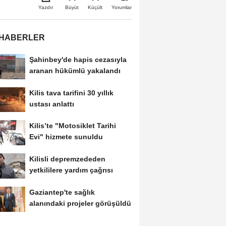
Büyüt
Küçült
Yazdır
Yorumlar
 HABERLER
Şahinbey'de hapis cezasıyla
aranan hükümlü yakalandı
Kilis tava tarifini 30 yıllık
ustası anlattı
Kilis’te "Motosiklet Tarihi
Evi" hizmete sunuldu
Kilisli depremzededen
yetkililere yardım çağrısı
Gaziantep'te sağlık
alanındaki projeler görüşüldü