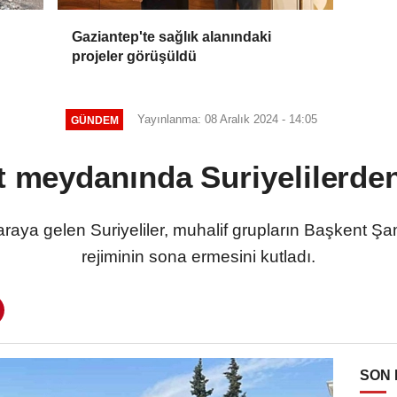
Gaziantep'te sağlık alanındaki
projeler görüşüldü
Yayınlanma: 08 Aralık 2024 - 14:05
GÜNDEM
nt meydanında Suriyelilerde
raya gelen Suriyeliler, muhalif grupların Başkent Şam
rejiminin sona ermesini kutladı.
SON