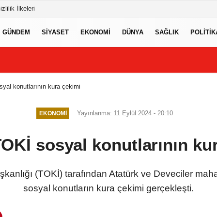
izlilik İlkeleri
GÜNDEM
SIYASET
EKONOMI
DÜNYA
SAĞLIK
POLITIK
syal konutlarının kura çekimi
Yayınlanma: 11 Eylül 2024 - 20:10
EKONOMI
 TOKİ sosyal konutlarının ku
Başkanlığı (TOKİ) tarafından Atatürk ve Deveciler ma
sosyal konutların kura çekimi gerçekleşti.