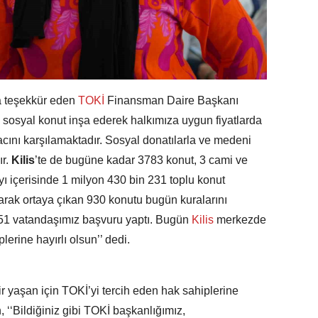
 teşekkür eden
TOKİ
Finansman Daire Başkanı
sosyal konut inşa ederek halkımıza uygun fiyatlarda
cını karşılamaktadır. Sosyal donatılarla ve medeni
ır.
Kilis
’te de bugüne kadar 3783 konut, 3 cami ve
yı içerisinde 1 milyon 430 bin 231 toplu konut
olarak ortaya çıkan 930 konutu bugün kuralarını
751 vatandaşımız başvuru yaptı. Bugün
Kilis
merkezde
erine hayırlı olsun’’ dedi.
bir yaşan için TOKİ’yi tercih eden hak sahiplerine
, ‘‘Bildiğiniz gibi TOKİ başkanlığımız,