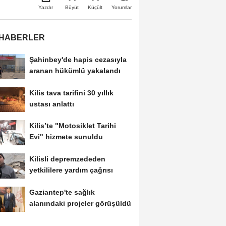
Büyüt
Küçült
Yazdır
Yorumlar
 HABERLER
Şahinbey'de hapis cezasıyla
aranan hükümlü yakalandı
Kilis tava tarifini 30 yıllık
ustası anlattı
Kilis’te "Motosiklet Tarihi
Evi" hizmete sunuldu
Kilisli depremzededen
yetkililere yardım çağrısı
Gaziantep'te sağlık
alanındaki projeler görüşüldü