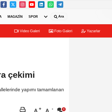
Ara
A
MAGAZIN
SPOR
Video Galeri
Foto Galeri
Yazarlar
ra çekimi
hallelerinde yapımı tamamlanan
A
A