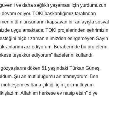
 güvenli ve daha sağlıklı yaşaması için yurdumuzun
ne devam ediyor. TOKİ başkanlığımız tarafından
eşmenin tüm unsurlarını kapsayan bir anlayışla sosyal
mizde uygulamaktadır. TOKİ projelerinden şehrimizin
 desteğini hiçbir zaman elimizden esirgemeyen Sayın
kranlarımı arz ediyorum. Beraberinde bu projelerin
ese teşekkür ediyorum” ifadelerini kullandı.
uk gözyaşlarını döken 51 yaşındaki Türkan Güneş,
lu oldum. Şu an mutluluğumu anlatamıyorum. Ben
 muhteşem ev bana çıktığı için çok mutluyum.
kışladım. Allah’ım herkese ev nasip etsin” diye