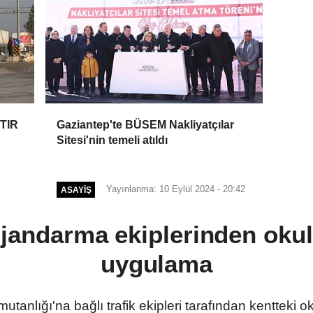
 TIR
Gaziantep'te BÜSEM Nakliyatçılar
Sitesi'nin temeli atıldı
Yayınlanma: 10 Eylül 2024 - 20:42
ASAYIŞ
 jandarma ekiplerinden okul
uygulama
anlığı'na bağlı trafik ekipleri tarafından kentteki o