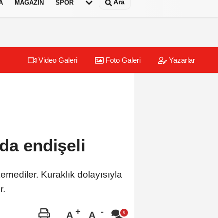
Ara
A
MAGAZIN
SPOR
Video Galeri
Foto Galeri
Yazarlar
da endişeli
emediler. Kuraklık dolayısıyla
r.
A
A