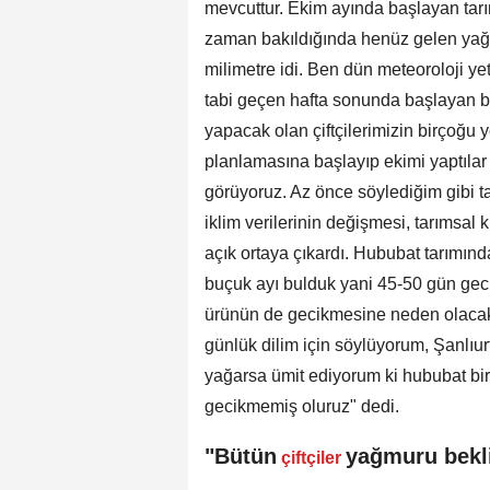
mevcuttur. Ekim ayında başlayan tarım
zaman bakıldığında henüz gelen yağm
milimetre idi. Ben dün meteoroloji yet
tabi geçen hafta sonunda başlayan bi
yapacak olan çiftçilerimizin birçoğu ye
planlamasına başlayıp ekimi yaptılar
görüyoruz. Az önce söylediğim gibi t
iklim verilerinin değişmesi, tarımsal k
açık ortaya çıkardı. Hububat tarımınd
buçuk ayı bulduk yani 45-50 gün gecik
ürünün de gecikmesine neden olacak
günlük dilim için söylüyorum, Şanlıu
yağarsa ümit ediyorum ki hububat bir
gecikmemiş oluruz" dedi.
"Bütün
yağmuru bekl
çiftçiler