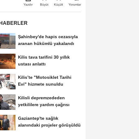
Büyüt
Küçült
Yazdır
Yorumlar
 HABERLER
Şahinbey'de hapis cezasıyla
aranan hükümlü yakalandı
Kilis tava tarifini 30 yıllık
ustası anlattı
Kilis’te "Motosiklet Tarihi
Evi" hizmete sunuldu
Kilisli depremzededen
yetkililere yardım çağrısı
Gaziantep'te sağlık
alanındaki projeler görüşüldü