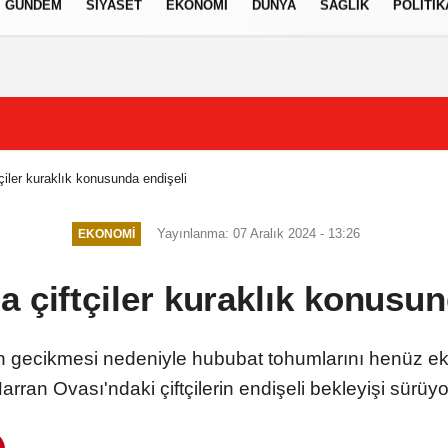
GÜNDEM
SIYASET
EKONOMI
DÜNYA
SAĞLIK
POLITIK
izlilik İlkeleri
tçiler kuraklık konusunda endişeli
Yayınlanma: 07 Aralık 2024 - 13:26
EKONOMI
a çiftçiler kuraklık konusun
arın gecikmesi nedeniyle hububat tohumlarını henüz ek
arran Ovası'ndaki çiftçilerin endişeli bekleyişi sürüyo