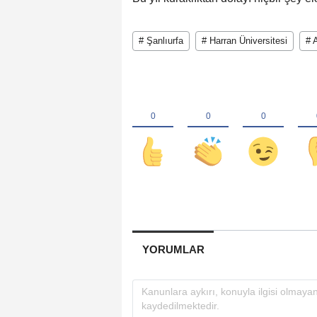
# Şanlıurfa
# Harran Üniversitesi
# 
YORUMLAR