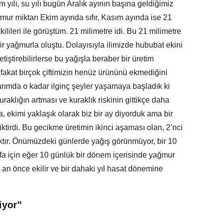
 yılı, su yılı bugün Aralık ayının başına geldiğimiz
ur miktarı Ekim ayında sıfır, Kasım ayında ise 21
kilileri ile görüştüm. 21 milimetre idi. Bu 21 milimetre
r yağmurla oluştu. Dolayısıyla ilimizde hububat ekini
tiştirebilirlerse bu yağışla beraber bir üretim
 fakat birçok çiftimizin henüz ürününü ekmediğini
arımda o kadar ilginç şeyler yaşamaya başladık ki
uraklığın artması ve kuraklık riskinin gittikçe daha
a, ekimi yaklaşık olarak biz bir ay diyorduk ama bir
tirdi. Bu gecikme üretimin ikinci aşaması olan, 2’nci
tır. Önümüzdeki günlerde yağış görünmüyor, bir 10
rfa için eğer 10 günlük bir dönem içerisinde yağmur
 an önce ekilir ve bir dahaki yıl hasat dönemine
iyor"