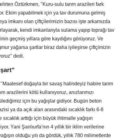
elirten Öztürkmen, "Kuru-sulu tarım arazileri fark
yor. Ekim yapabilmek için ya tav durumuna gelmiş
ya imkanı olan çiftçilerimizin bazısı işte arkamızda
zorlayarak, kendi imkanlarıyla sulama yapıp toprağı tav
inin geçmiş yıllara göre kaydığını görüyoruz. Ve
r yağarsa şartlar biraz daha iyileşirse çiftçimizin
yoruz" dedi.
şart"
Maalesef doğayla bir savaş halindeyiz habire tarım
m arazilerini kötü kullanıyoruz, anızlarımızı
ülediğimiz için bu yağışlar gidiyor. Bugün beton
zisi ya da açık alan arasındaki sıcaklık farkı 6-8
sıcaklık arttığı için büyük ihtimalle yağışın
r. Yani Şanlıurfa’nın 4 yıllık bir iklim verilerine
ağışın olduğu yılı da gördük, yıllık 780 milimetlerde