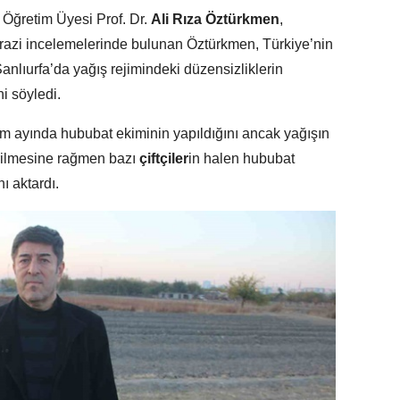
 Öğretim Üyesi Prof. Dr.
Ali Rıza Öztürkmen
,
 Arazi incelemelerinde bulunan Öztürkmen, Türkiye’nin
nlıurfa’da yağış rejimindeki düzensizliklerin
ni söyledi.
im ayında hububat ekiminin yapıldığını ancak yağışın
rilmesine rağmen bazı
çiftçiler
in halen hububat
ı aktardı.