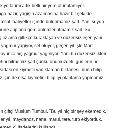
ye tarımı artık belli bir yere oturtulamıyor.
ğa hazır, yağışın azalmasına hazır bir şekilde
ımsal faaliyetler içinde bulunmamız şart. Yani suyun
nüne alıp ona göre önlemler almamız şart. Su
ğiliz ama gittikçe kuraklaşan ve düzensizleşen yani
yağmur yağıyor, sel oluyor, geçen yıl işte Mart
 boyunca hiç yağmur yağmıyor. Yani bu düzensizlikleri
tini bilmemiz şart çünkü önümüzdeki günlerin ne
daki en kıymetli varlıklardan bir tanesi, bunu bilip
iz için de olsa kıymetini bilip iyi planlama yapmamız
n çiftçi Müslüm Tumbul, "Bu yıl hiç bir şey ekemedik.
er yıl, maydanoz, nane, marul, tere, turp ekiyorduk.
kemedik" ifadelerini kullandı.