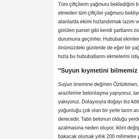
Tüm çiftçilerin yağmuru beklediğini b
etmeden tüm çiftçiler yağmuru bekli
alanlarda ekimi hızlandırmak lazım ve
görülen parsel gibi kendi şartlarını 
durumuna geçirirler. Hububat ekimler
önümüzdeki günlerde de eğer bir yağmu
hızla bu hububatlarını ekmelerini isti
"Suyun kıymetini bilmemiz 
Suyun önemine değinen Öztürkmen, "
arazilerine betonlaşma yapıyoruz, tarı
yakıyoruz. Dolayısıyla doğayı biz köt
yoğunluğu çok olan bir yerle tarım ara
derecedir. Tabii betonun olduğu yerde 
azalmasına neden oluyor, iklim değişiyo
bakacak olursak yıllık 200 milimetre y