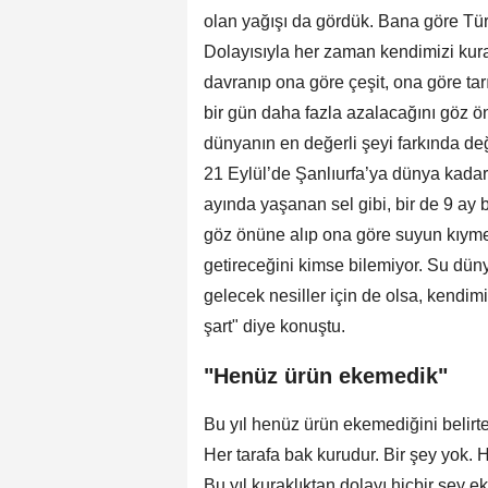
olan yağışı da gördük. Bana göre Türki
Dolayısıyla her zaman kendimizi kura
davranıp ona göre çeşit, ona göre tar
bir gün daha fazla azalacağını göz ö
dünyanın en değerli şeyi farkında de
21 Eylül’de Şanlıurfa’ya dünya kadar 
ayında yaşanan sel gibi, bir de 9 ay
göz önüne alıp ona göre suyun kıyme
getireceğini kimse bilemiyor. Su dünya
gelecek nesiller için de olsa, kendim
şart" diye konuştu.
"Henüz ürün ekemedik"
Bu yıl henüz ürün ekemediğini belirte
Her tarafa bak kurudur. Bir şey yok. H
Bu yıl kuraklıktan dolayı hiçbir şey e