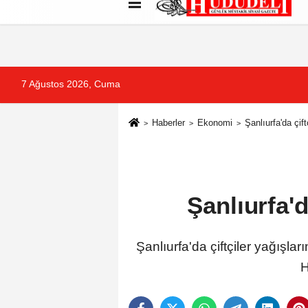
Künye
İletişim
Çerez Politikası
G
7 Ağustos 2026, Cuma
Haberler
Ekonomi
Şanlıurfa'da çif
Şanlıurfa'd
Şanlıurfa'da çiftçiler yağışl
H