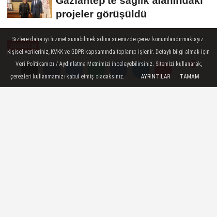
Gaziantep'te sağlık alanındaki
projeler görüşüldü
Sizlere daha iyi hizmet sunabilmek adına sitemizde çerez konumlandırmaktayız.
GÜNDEM
Kişisel verileriniz, KVKK ve GDPR kapsamında toplanıp işlenir. Detaylı bilgi almak için
Yayınlanma: 20 Kasım 2024 - 14:29
Veri Politikamızı / Aydınlatma Metnimizi inceleyebilirsiniz. Sitemizi kullanarak,
çerezleri kullanmamızı kabul etmiş olacaksınız.
AYRINTILAR
TAMAM
Yorumlar
Yorumlar
Gaziantep'e İncili Gastronomi
Rehberi'nde ödül
Gaziantep Büyükşehir Belediyesi'nin
Mutfak Sanatları Merkezi ve Rayiha
Baharat Müzesi'ne İncili Gastronomi
Rehberi'nde ödül verildi.
20 Kasım 2024 - 14:29
GÜNDEM