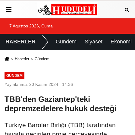
7 Ağustos 2026, Cuma
HABERLER
Gündem
Siyaset
Ekonomi
Haberler
Gündem
GÜNDEM
Yayınlanma: 20 Kasım 2024 - 14:36
TBB'den Gaziantep'teki
depremzedelere hukuk desteği
Türkiye Barolar Birliği (TBB) tarafından
hayata geçirilen proje çerçevesinde