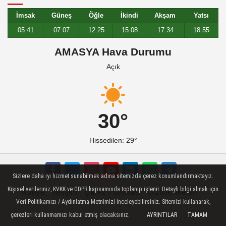
İmsak
Güneş
Öğle
İkindi
Akşam
Yatsı
05:41
07:07
12:25
15:08
17:34
18:55
AMASYA Hava Durumu
Açık
30°
Hissedilen: 29°
Sizlere daha iyi hizmet sunabilmek adına sitemizde çerez konumlandırmaktayız.
Kişisel verileriniz, KVKK ve GDPR kapsamında toplanıp işlenir. Detaylı bilgi almak için
Künye
İletişim
Çerez Politikası
Gizlilik İlkeleri
Veri Politikamızı / Aydınlatma Metnimizi inceleyebilirsiniz. Sitemizi kullanarak,
çerezleri kullanmamızı kabul etmiş olacaksınız.
AYRINTILAR
TAMAM