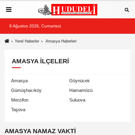
8 Ağustos 2026, Cumartesi
Yerel Haberler
Amasya Haberleri
AMASYA İLÇELERI
Amasya
Göynücek
Gümüşhacıköy
Hamamözü
Merzifon
Suluova
Taşova
AMASYA NAMAZ VAKTİ