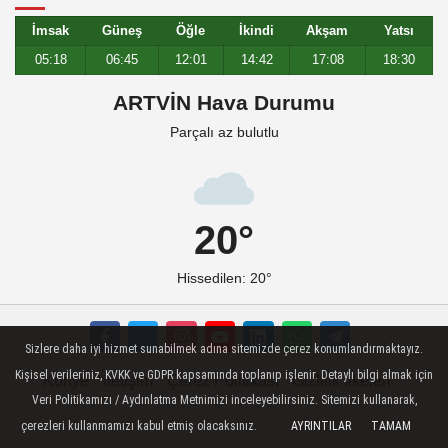
İmsak
Güneş
Öğle
İkindi
Akşam
Yatsı
05:18
06:45
12:01
14:42
17:08
18:30
ARTVİN Hava Durumu
Parçalı az bulutlu
20°
Hissedilen: 20°
Sizlere daha iyi hizmet sunabilmek adına sitemizde çerez konumlandırmaktayız.
Kişisel verileriniz, KVKK ve GDPR kapsamında toplanıp işlenir. Detaylı bilgi almak için
Künye
İletişim
Çerez Politikası
Gizlilik İlkeleri
Veri Politikamızı / Aydınlatma Metnimizi inceleyebilirsiniz. Sitemizi kullanarak,
çerezleri kullanmamızı kabul etmiş olacaksınız.
AYRINTILAR
TAMAM