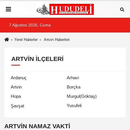
7 Ağustos 2026, Cuma
Yerel Haberler
Artvin Haberleri
ARTVIN İLÇELERI
Ardanuç
Arhavi
Artvin
Borçka
Hopa
Murgul(Göktaş)
Yusufeli
Şavşat
ARTVIN NAMAZ VAKTİ