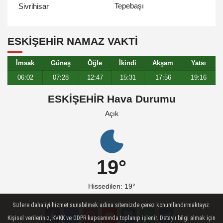
Tepebaşı
Sivrihisar
ESKIŞEHIR NAMAZ VAKTİ
İmsak
Güneş
Öğle
İkindi
Akşam
Yatsı
06:02
07:28
12:47
15:31
17:56
19:16
ESKİŞEHİR Hava Durumu
Açık
19°
Hissedilen: 19°
Sizlere daha iyi hizmet sunabilmek adına sitemizde çerez konumlandırmaktayız.
Kişisel verileriniz, KVKK ve GDPR kapsamında toplanıp işlenir. Detaylı bilgi almak için