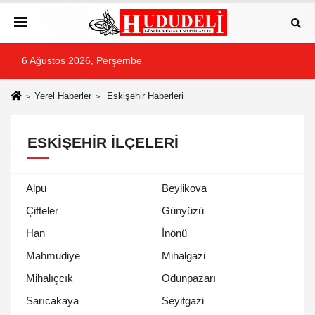
6 Ağustos 2026, Perşembe
Yerel Haberler
Eskişehir Haberleri
ESKIŞEHIR İLÇELERI
Alpu
Beylikova
Çifteler
Günyüzü
Han
İnönü
Mahmudiye
Mihalgazi
Mihalıçcık
Odunpazarı
Sarıcakaya
Seyitgazi