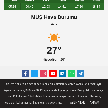
05:16
06:40
12:03
14:51
17:16
18:34
MUŞ Hava Durumu
Açık
27°
Hissedilen: 26°
Künye
İletişim
Çerez Politikası
Gizlilik İlkeleri
Sizlere daha iyi hizmet sunabilmek adına sitemizde çerez konumlandırmaktayız.
Kişisel verileriniz, KVKK ve GDPR kapsamında toplanıp işlenir. Detaylı bilgi almak için
Veri Politikamızı / Aydınlatma Metnimizi inceleyebilirsiniz. Sitemizi kullanarak,
çerezleri kullanmamızı kabul etmiş olacaksınız.
AYRINTILAR
TAMAM