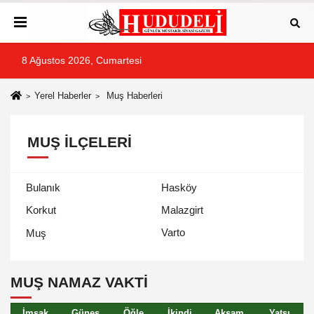
8 Ağustos 2026, Cumartesi
Yerel Haberler
Muş Haberleri
MUŞ İLÇELERI
Bulanık
Hasköy
Korkut
Malazgirt
Varto
Muş
MUŞ NAMAZ VAKTİ
İmsak
Güneş
Öğle
İkindi
Akşam
Yatsı