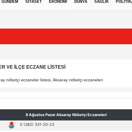
GÜNDEM
SIYASET
EKONOMI
DÜNYA
SAĞLIK
POLITIK
izlilik İlkeleri
 VE İLÇE ECZANE LISTESI
y nöbetçi eczaneler listesi, Aksaray nöbetçi eczaneleri