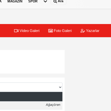
Ara
A
MAGAZIN
SPOR
Video Galeri
Foto Galeri
Yazarlar