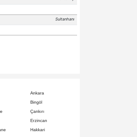
Ankara
Bingöl
le
Çankırı
Erzincan
ane
Hakkari