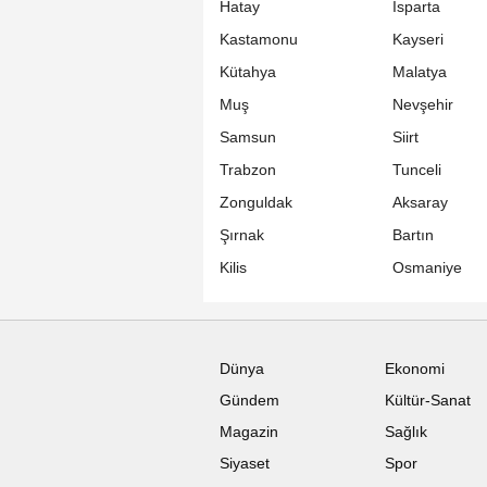
Hatay
Isparta
Kastamonu
Kayseri
Kütahya
Malatya
Muş
Nevşehir
Samsun
Siirt
Trabzon
Tunceli
Zonguldak
Aksaray
Şırnak
Bartın
Kilis
Osmaniye
Dünya
Ekonomi
Gündem
Kültür-Sanat
Magazin
Sağlık
Siyaset
Spor