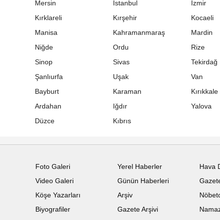
Mersin
İstanbul
İzmir
Kırklareli
Kırşehir
Kocaeli
Manisa
Kahramanmaraş
Mardin
Niğde
Ordu
Rize
Sinop
Sivas
Tekirdağ
Şanlıurfa
Uşak
Van
Bayburt
Karaman
Kırıkkale
Ardahan
Iğdır
Yalova
Düzce
Kıbrıs
Foto Galeri
Yerel Haberler
Hava 
Video Galeri
Günün Haberleri
Gazete
Köşe Yazarları
Arşiv
Nöbetc
Biyografiler
Gazete Arşivi
Namaz 