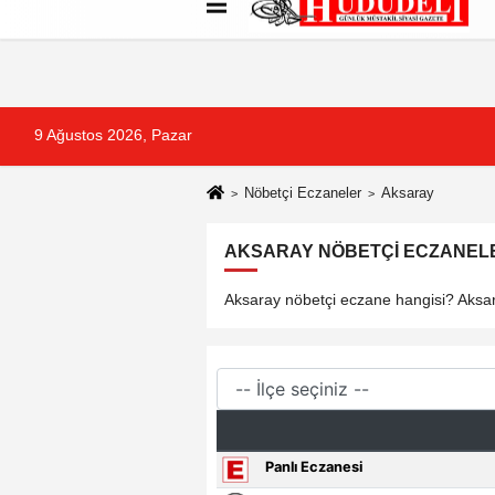
Künye
İletişim
Çerez Politikası
G
9 Ağustos 2026, Pazar
Nöbetçi Eczaneler
Aksaray
AKSARAY NÖBETÇI ECZANELER
Aksaray nöbetçi eczane hangisi? Aksara