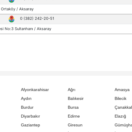
Afyonkarahisar
Ağrı
Amasya
Aydın
Balıkesir
Bilecik
Burdur
Bursa
Çanakka
Diyarbakır
Edirne
Elazığ
Gaziantep
Giresun
Gümüşh