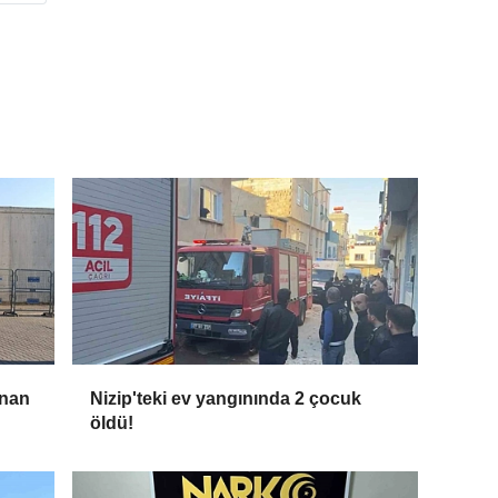
anan
Nizip'teki ev yangınında 2 çocuk
öldü!