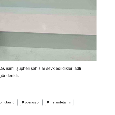
G. isimli şüpheli şahıslar sevk edildikleri adli
önderildi.
omutanlığı
# operasyon
# metamfetamin