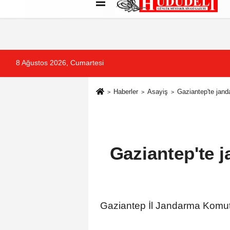
Künye
İletişim
Çerez Politikası
G
8 Ağustos 2026, Cumartesi
Haberler
Asayiş
Gaziantep'te jan
Gaziantep'te 
Gaziantep İl Jandarma Komuta