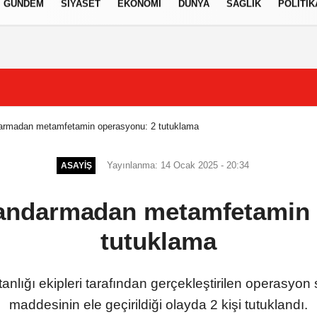
GÜNDEM
SIYASET
EKONOMI
DÜNYA
SAĞLIK
POLITIK
izlilik İlkeleri
darmadan metamfetamin operasyonu: 2 tutuklama
Yayınlanma: 14 Ocak 2025 - 20:34
ASAYIŞ
jandarmadan metamfetamin
tutuklama
nlığı ekipleri tarafından gerçekleştirilen operasyon
maddesinin ele geçirildiği olayda 2 kişi tutuklandı.