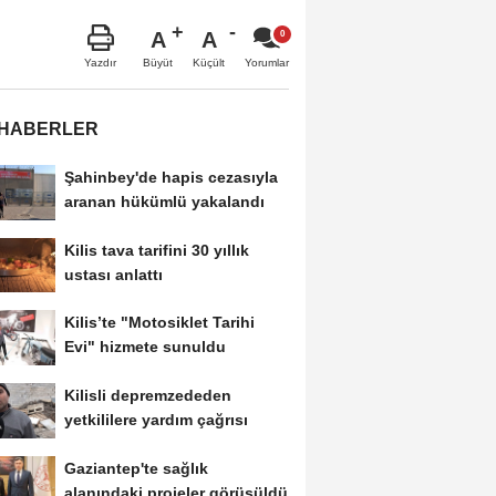
A
A
Büyüt
Küçült
Yazdır
Yorumlar
 HABERLER
Şahinbey'de hapis cezasıyla
aranan hükümlü yakalandı
Kilis tava tarifini 30 yıllık
ustası anlattı
Kilis’te "Motosiklet Tarihi
Evi" hizmete sunuldu
Kilisli depremzededen
yetkililere yardım çağrısı
Gaziantep'te sağlık
alanındaki projeler görüşüldü