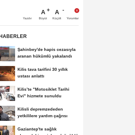
A
A
Büyüt
Küçült
Yazdır
Yorumlar
 HABERLER
Şahinbey'de hapis cezasıyla
aranan hükümlü yakalandı
Kilis tava tarifini 30 yıllık
ustası anlattı
Kilis’te "Motosiklet Tarihi
Evi" hizmete sunuldu
Kilisli depremzededen
yetkililere yardım çağrısı
Gaziantep'te sağlık