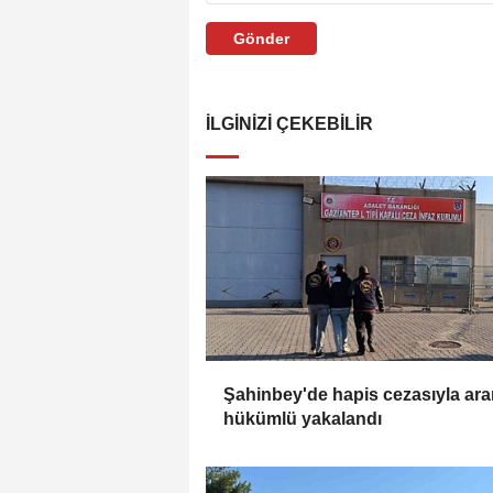
Gönder
İLGINIZI ÇEKEBILIR
Şahinbey'de hapis cezasıyla ar
hükümlü yakalandı