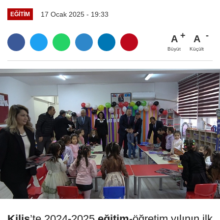
17 Ocak 2025 - 19:33
EĞITIM
A
A
Büyüt
Küçült
Kilis
’te 2024-2025
eğitim
-öğretim yılının ilk