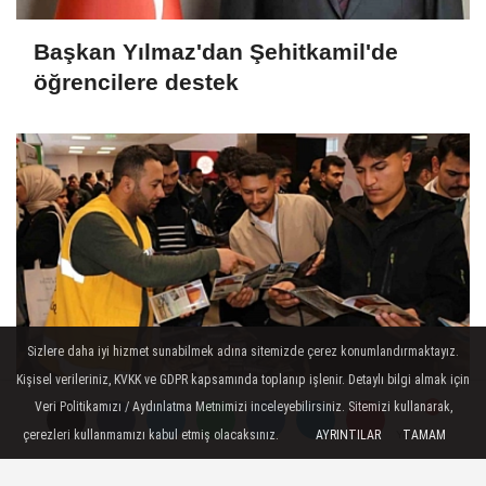
Başkan Yılmaz'dan Şehitkamil'de
öğrencilere destek
Sizlere daha iyi hizmet sunabilmek adına sitemizde çerez konumlandırmaktayız.
Kişisel verileriniz, KVKK ve GDPR kapsamında toplanıp işlenir. Detaylı bilgi almak için
Güneydoğu Kariyer Fuarı'nda
Veri Politikamızı / Aydınlatma Metnimizi inceleyebilirsiniz. Sitemizi kullanarak,
çerezleri kullanmamızı kabul etmiş olacaksınız.
AYRINTILAR
TAMAM
Yorumlar
Yorumlar
yoğunluk yaşandı