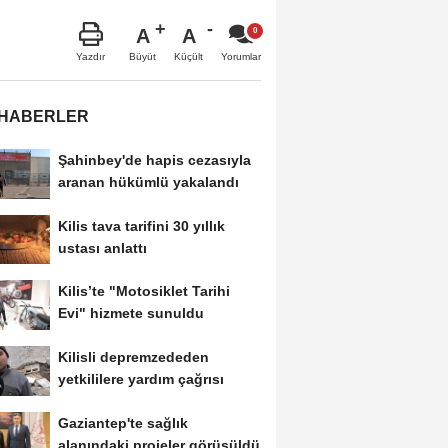
A
A
Büyüt
Küçült
Yazdır
Yorumlar
 HABERLER
Şahinbey'de hapis cezasıyla
aranan hükümlü yakalandı
Kilis tava tarifini 30 yıllık
ustası anlattı
Kilis’te "Motosiklet Tarihi
Evi" hizmete sunuldu
Kilisli depremzededen
yetkililere yardım çağrısı
Gaziantep'te sağlık
alanındaki projeler görüşüldü