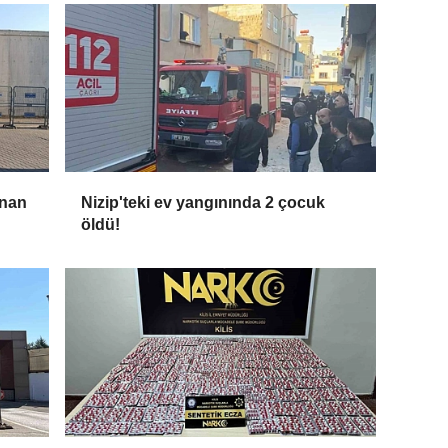
anan
Nizip'teki ev yangınında 2 çocuk
öldü!