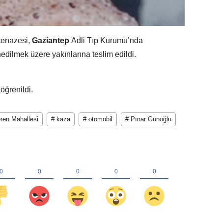
cenazesi,
Gaziantep
Adli Tıp Kurumu’nda
dilmek üzere yakınlarına teslim edildi.
öğrenildi.
ren Mahallesi
# kaza
# otomobil
# Pınar Günoğlu