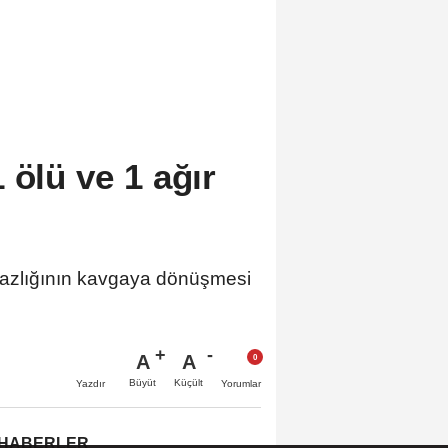
 ölü ve 1 ağır
aşmazlığının kavgaya dönüşmesi
A
A
Büyüt
Küçült
Yazdır
Yorumlar
 HABERLER