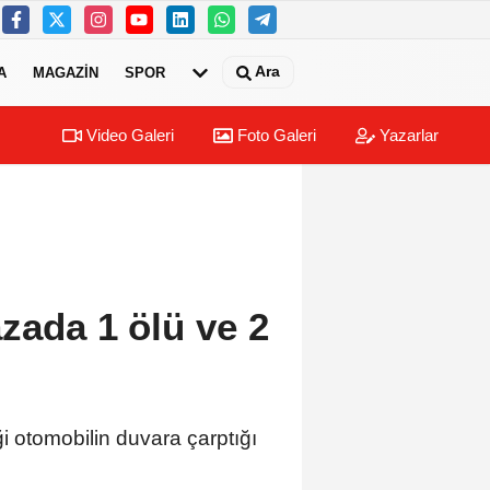
Ara
A
MAGAZIN
SPOR
Video Galeri
Foto Galeri
Yazarlar
zada 1 ölü ve 2
 otomobilin duvara çarptığı