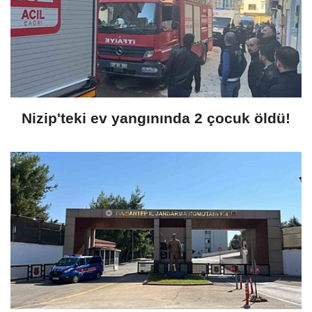
Nizip'teki ev yangınında 2 çocuk öldü!