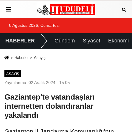
8 Ağustos 2026, Cumartesi
HABERLER
Gündem
Siyaset
Ekonomi
Haberler
Asayiş
ASAYIŞ
Yayınlanma: 02 Aralık 2024 - 15:05
Gaziantep'te vatandaşları
internetten dolandıranlar
yakalandı
Gaziantep İl Jandarma Komutanlığı'nın