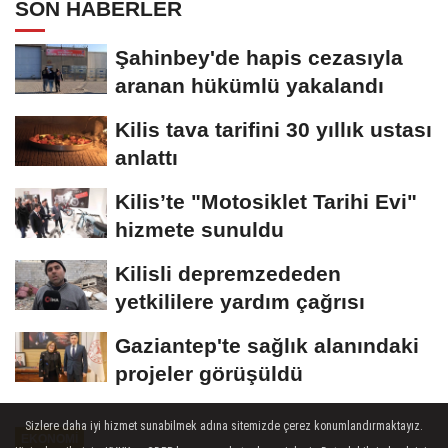
SON HABERLER
Şahinbey'de hapis cezasıyla
aranan hükümlü yakalandı
Kilis tava tarifini 30 yıllık ustası
anlattı
Kilis’te "Motosiklet Tarihi Evi"
hizmete sunuldu
Kilisli depremzededen
yetkililere yardım çağrısı
Gaziantep'te sağlık alanındaki
projeler görüşüldü
Sizlere daha iyi hizmet sunabilmek adına sitemizde çerez konumlandırmaktayız.
EKONOMI