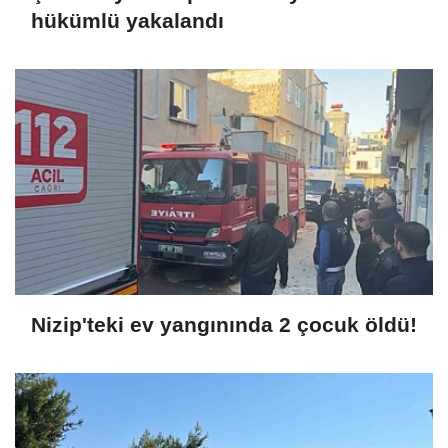
hükümlü yakalandı
Nizip'teki ev yangınında 2 çocuk öldü!