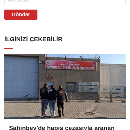
Gönder
İLGINIZI ÇEKEBILIR
Şahinbey'de hapis cezasıyla aranan