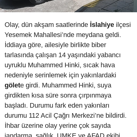
Olay, dün akşam saatlerinde
İslahiye
ilçesi
Yesemek Mahallesi’nde meydana geldi.
İddiaya göre, ailesiyle birlikte biber
tarlasında çalışan 14 yaşındaki yabancı
uyruklu Muhammed Hinki, sıcak hava
nedeniyle serinlemek için yakınlardaki
gölet
e girdi. Muhammed Hinki, suya
girdikten kısa süre sonra çırpınmaya
başladı. Durumu fark eden yakınları
durumu 112 Acil Çağrı Merkezi’ne bildirdi.
İhbar üzerine olay yerine çok sayıda
jandarma, sağlık, UMKE ve AFAD ekibi