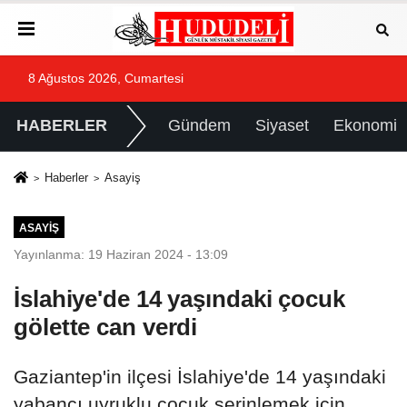
8 Ağustos 2026, Cumartesi
HABERLER
Gündem
Siyaset
Ekonomi
Haberler
Asayiş
ASAYIŞ
Yayınlanma: 19 Haziran 2024 - 13:09
İslahiye'de 14 yaşındaki çocuk
gölette can verdi
Gaziantep'in ilçesi İslahiye'de 14 yaşındaki
yabancı uyruklu çocuk serinlemek için