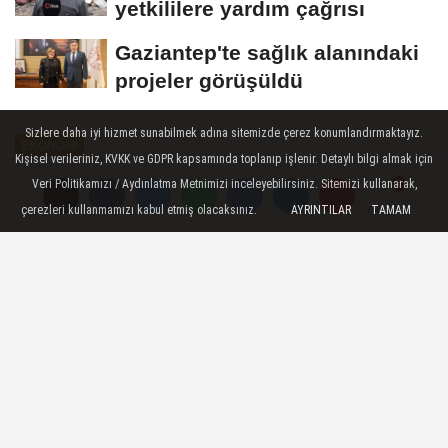
yetkililere yardım çağrısı
Gaziantep'te sağlık alanındaki
projeler görüşüldü
Sizlere daha iyi hizmet sunabilmek adına sitemizde çerez konumlandırmaktayız.
EKONOMI
Kişisel verileriniz, KVKK ve GDPR kapsamında toplanıp işlenir. Detaylı bilgi almak için
Yayınlanma: 19 Haziran 2024 - 12:44
Veri Politikamızı / Aydınlatma Metnimizi inceleyebilirsiniz. Sitemizi kullanarak,
Güncelleme: 19 Haziran 2024 - 12:45
çerezleri kullanmamızı kabul etmiş olacaksınız.
AYRINTILAR
TAMAM
Yorumlar
Yorumlar
Kilis'te hububat çiftçileri çifte
bayram yaşıyor
Kilis'te hububat üreticileri ürün hasadına
devam ederken, yüksek rekolte sayesinde
Kurban Bayramı'nda adeta ikinci bir bayram
yapıyorlar.