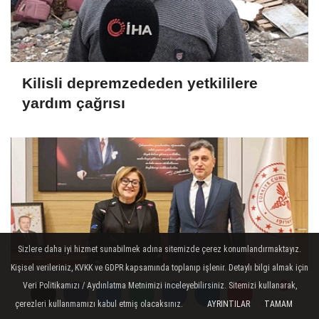
Kilisli depremzededen yetkililere
yardım çağrısı
Sizlere daha iyi hizmet sunabilmek adına sitemizde çerez konumlandırmaktayız.
Kişisel verileriniz, KVKK ve GDPR kapsamında toplanıp işlenir. Detaylı bilgi almak için
Veri Politikamızı / Aydınlatma Metnimizi inceleyebilirsiniz. Sitemizi kullanarak,
çerezleri kullanmamızı kabul etmiş olacaksınız.
AYRINTILAR
TAMAM
Yorumlar
Yorumlar
Yorumlar